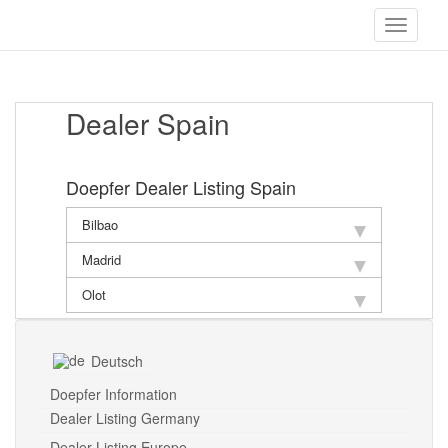
S
Toggle 
k
DOEPFER Musikelektronik GmbH
i
Dokumente
p
t
o
Dealer Spain
m
a
i
Doepfer Dealer Listing Spain
n
c
Bilbao
o
n
Madrid
t
e
Olot
n
t
Deutsch
Doepfer Information
Dealer Listing Germany
Dealer Listing Europe