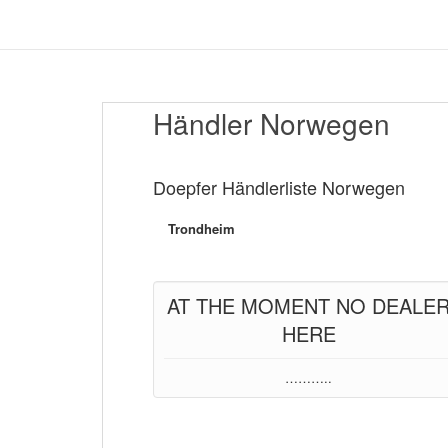
S
k
DOEPFER Musikelektronik GmbH
i
p
t
o
Händler Norwegen
m
a
i
Doepfer Händlerliste Norwegen
n
c
o
Trondheim
n
t
e
AT THE MOMENT NO DEALE
n
t
HERE
………..